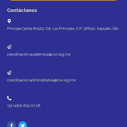
Contáctanos
Príncipe Carlos #2525, Col. Los Príncipes. C.P: 36640, Irapuato, Gto
coordinacion.academica@civi.org.mx
coordinacion.administrativa@civi.org.mx
+52 (462) 625 07 28