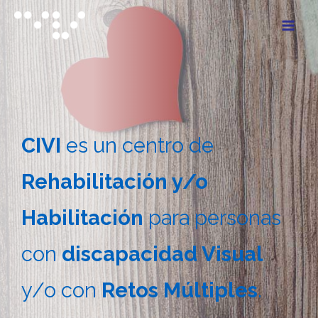
CIVI
es un centro de
Rehabilitación y/o
Habilitación
para personas
con
discapacidad Visual
y/o con
Retos Múltiples
.